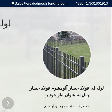
Sales@weldedmesh-fencing.com
86--17531801913
لوله
لوله ای فولاد حصار آلومینیوم فولاد حصار
پانل به عنوان نیاز خود را
محصولات
-
نرده فولادی لوله ای