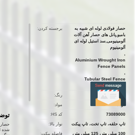
button
حصار فولادی لوله ای شبیه به
برجسته کردن
بامبو,پانل های حصار آهن آلات
آلومینیومی,سد استیل لوله ای
آلومینیوم
,
Aluminium Wrought Iron
Fence Panels
,
Tubular Steel Fence
Aluminium
سیاه یا سفارشی
رنگ
فولاد
مواد
73089000
کد HS
توض
تاپ حلقه، تاپ تخت، تاپ پیکت
نوار بالا
حصار ب
شده ا
100 میلی متر، 125 میلی متر،
فاصله پیکت