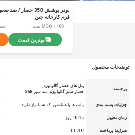
فرم کارخانه چین
MOQ：100 ست
قیمت：
بهترین قیمت
توضیحات محصول
پنل های حصار گالوانیزه
,
برجسته:
حصار سبز گالوانیزه
,
سد سبز 358
جزئیات بسته بندی
پالت ها یا همانطور که شما نیاز دارید
زمان تحویل
10-15 روز
شرایط پرداخت
TT /LC