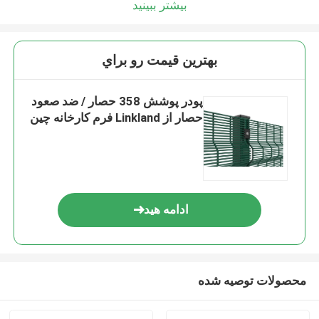
بیشتر ببینید
بهترين قيمت رو براي
پودر پوشش 358 حصار / ضد صعود
حصار از Linkland فرم کارخانه چین
ادامه هید
محصولات توصیه شده