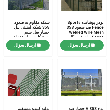
نمایش واقعیت مجازی
پودر پوشانده Sports
شبکه مقاوم به صعود
Fence ضد صعود 358
358 شبکه امنیتی پنل
درباره ما
Welded Wire Mesh
حصار بغل سیم
Fence برای فرودگاه
جوشکاری برای زندان
هوایی
ارسال سؤال
ارسال سؤال
تور کارخانه
کنترل کیفیت
با ما تماس بگیرید
اخبار
نرده مش جوش داده شده
نوع V 358 حصار ضد
تولید کننده مستقیم