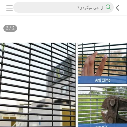
2
/
2